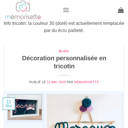
Passer
au
contenu
Info tricotin: la couleur 30 (doré) est actuellement remplacée
par du écru pailleté.
BLOG
Décoration personnalisée en
tricotin
PUBLIÉ LE
11 MAI 2020
PAR
MEMORISETTE
11
Mai