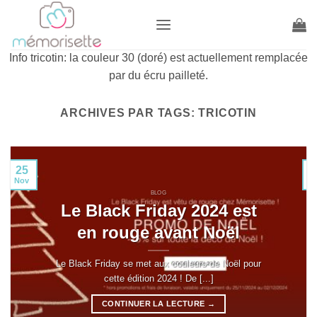
Passer
au
contenu
Info tricotin: la couleur 30 (doré) est actuellement remplacée
par du écru pailleté.
ARCHIVES PAR TAGS:
TRICOTIN
25
Nov
J
BLOG
Le Black Friday 2024 est
en rouge avant Noël
Le Black Friday se met aux couleurs de Noël pour
cette édition 2024 ! De [...]
CONTINUER LA LECTURE
→