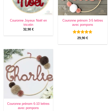
Couronne Joyeux Noël en
Couronne prénom 3-5 lettres
tricotin
avec pompons
32,90
€
Note
4.67
29,90
€
sur 5
Couronne prénom 6-10 lettres
avec pompons