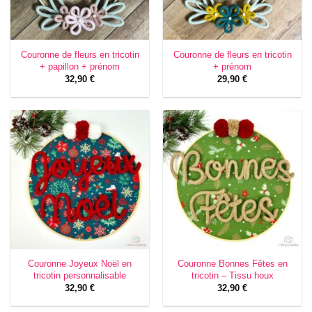
Couronne de fleurs en tricotin
Couronne de fleurs en tricotin
+ papillon + prénom
+ prénom
32,90
€
29,90
€
Couronne Joyeux Noël en
Couronne Bonnes Fêtes en
tricotin personnalisable
tricotin – Tissu houx
32,90
€
32,90
€