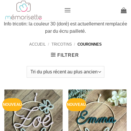
Passer
au
contenu
Info tricotin: la couleur 30 (doré) est actuellement remplacée
par du écru pailleté.
ACCUEIL
/
TRICOTINS
/
COURONNES
FILTRER
NOUVEAU
NOUVEAU