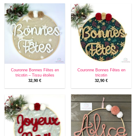
Couronne Bonnes Fêtes en
Couronne Bonnes Fêtes en
tricotin – Tissu étoiles
tricotin
32,90
€
32,90
€