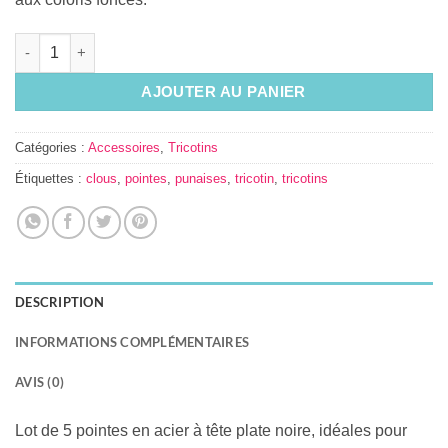
quantité de Pointes noires - kit d'accrochage pour tricotins
AJOUTER AU PANIER
Catégories :
Accessoires
,
Tricotins
Étiquettes :
clous
,
pointes
,
punaises
,
tricotin
,
tricotins
DESCRIPTION
INFORMATIONS COMPLÉMENTAIRES
AVIS (0)
Lot de 5 pointes en acier à tête plate noire, idéales pour