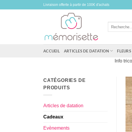
Passer
Livraison offerte à partir de 100€ d'achats
au
contenu
Recherche
pour :
ACCUEIL
ARTICLES DE DATATION
FLEURS
Info tri
CATÉGORIES DE
PRODUITS
Articles de datation
Cadeaux
Evènements