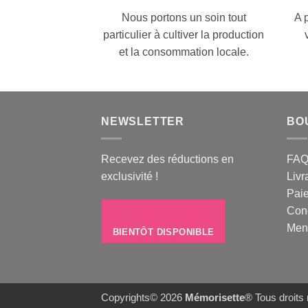
Nous portons un soin tout
A 
particulier à cultiver la production
et la consommation locale.
NEWSLETTER
BO
Recevez des réductions en
FA
exclusivité !
Livr
Pai
Cond
Ment
BIENTÔT DISPONIBLE
Copyrights© 2026
Mémorisette
® Tous droits