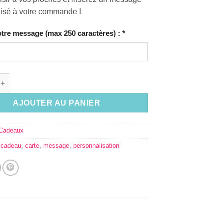
isé à votre commande !
otre message (max 250 caractères) :
*
de Carte avec message personnalisé
AJOUTER AU PANIER
Cadeaux
:
cadeau
,
carte
,
message
,
personnalisation