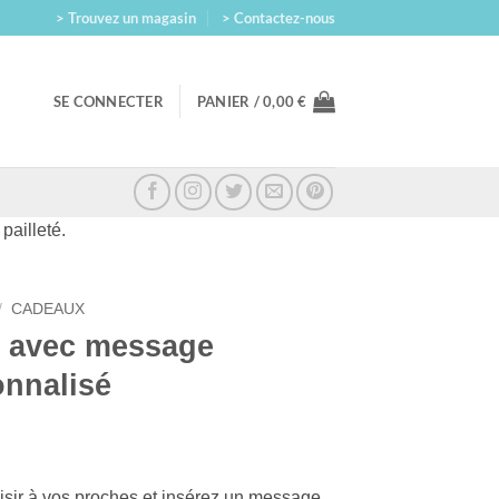
> Trouvez un magasin
> Contactez-nous
SE CONNECTER
PANIER /
0,00
€
pailleté.
/
CADEAUX
e avec message
onnalisé
aisir à vos proches et insérez un message