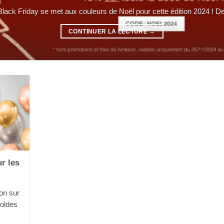
Black Friday se met aux couleurs de Noël pour cette édition 2024 ! De [
CONTINUER LA LECTURE
→
ur les
0
on sur
soldes