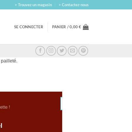
> Trouvez un magasin
> Contactez-nous
SE CONNECTER
PANIER /
0,00
€
pailleté.
10
Jan
-15% 
l
A l'occasi