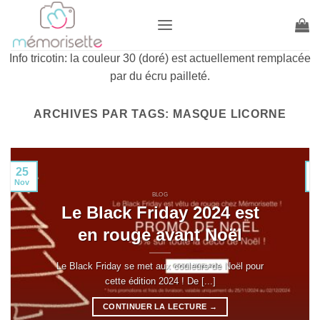
Passer
au
contenu
Info tricotin: la couleur 30 (doré) est actuellement remplacée
par du écru pailleté.
ARCHIVES PAR TAGS:
MASQUE LICORNE
25
Nov
J
BLOG
Le Black Friday 2024 est
en rouge avant Noël
Le Black Friday se met aux couleurs de Noël pour
cette édition 2024 ! De [...]
CONTINUER LA LECTURE
→