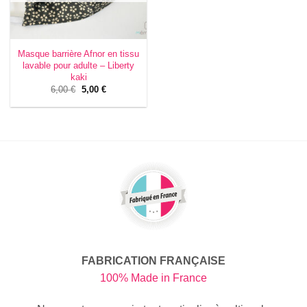
Masque barrière Afnor en tissu
lavable pour adulte – Liberty
kaki
Le
Le
6,00
€
5,00
€
prix
prix
initial
actuel
était :
est :
6,00 €.
5,00 €.
FABRICATION FRANÇAISE
100% Made in France