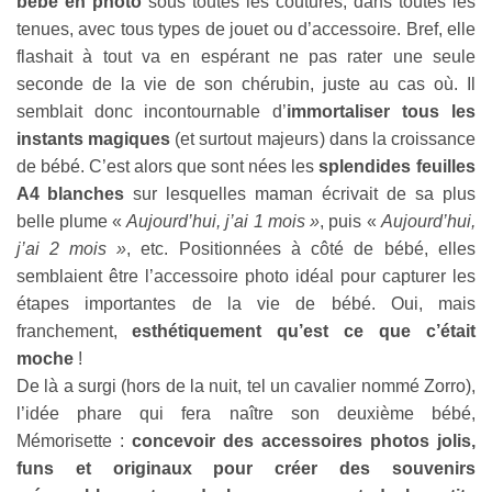
bébé en photo
sous toutes les coutures, dans toutes les
tenues, avec tous types de jouet ou d’accessoire. Bref, elle
flashait à tout va en espérant ne pas rater une seule
seconde de la vie de son chérubin, juste au cas où. Il
semblait donc incontournable d’
immortaliser tous les
instants magiques
(et surtout majeurs) dans la croissance
de bébé. C’est alors que sont nées les
splendides feuilles
A4 blanches
sur lesquelles maman écrivait de sa plus
belle plume «
Aujourd’hui, j’ai 1 mois »
, puis «
Aujourd’hui,
j’ai 2 mois »
, etc. Positionnées à côté de bébé, elles
semblaient être l’accessoire photo idéal pour capturer les
étapes importantes de la vie de bébé. Oui, mais
franchement,
esthétiquement qu’est ce que c’était
moche
!
De là a surgi (hors de la nuit, tel un cavalier nommé Zorro),
l’idée phare qui fera naître son deuxième bébé,
Mémorisette :
concevoir des accessoires photos jolis,
funs et originaux pour créer des souvenirs